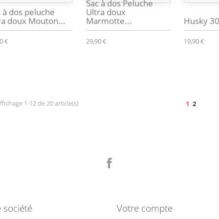
Sac à dos Peluche
 à dos peluche
Ultra doux
ra doux Mouton...
Marmotte...
Husky 3
0 €
29,90 €
19,90 €
ffichage 1-12 de 20 article(s)
1
2
Facebook
 société
Votre compte