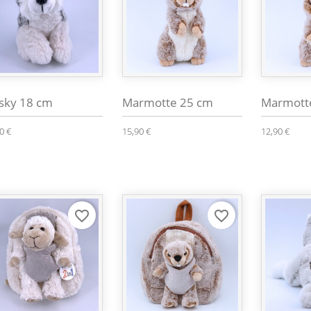
sky 18 cm
Marmotte 25 cm
Marmott
0 €
15,90 €
12,90 €
favorite_border
favorite_border