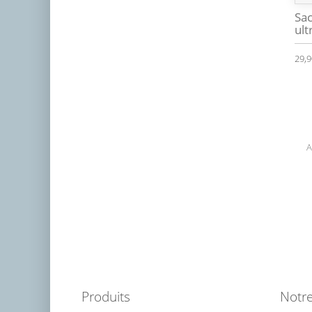
Sac
ult
29,9
A
Produits
Notre