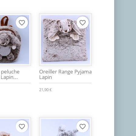
favorite_border
favorite_border
s peluche
Oreiller Range Pyjama
 Lapin...
Lapin
21,90 €
favorite_border
favorite_border