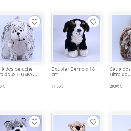
favorite_border
favorite_border
 à dos peluche
Bouvier Bernois 18
Sac à do
ra doux HUSKY...
cm
ultra dou
0 €
11,90 €
29,90 €
favorite_border
favorite_border