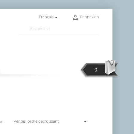


Français
Connexion

0

Ventes, ordre décroissant
r :