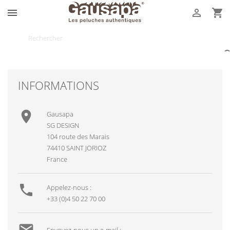



INFORMATIONS

Gausapa
SG DESIGN
104 route des Marais
74410 SAINT JORIOZ
France

Appelez-nous :
+33 (0)4 50 22 70 00
